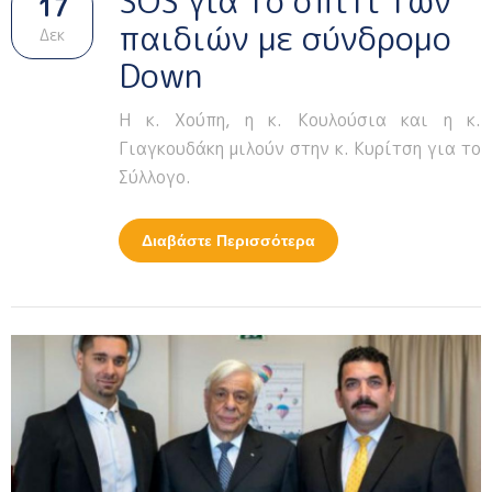
SOS για το σπίτι των
17
παιδιών με σύνδρομο
Δεκ
Down
Η κ. Χούπη, η κ. Κουλούσια και η κ.
Γιαγκουδάκη μιλούν στην κ. Κυρίτση για το
Σύλλογο.
Διαβάστε Περισσότερα
Για SOS Για Το Σπίτι
Των Παιδιών Με
Σύνδρομο Down