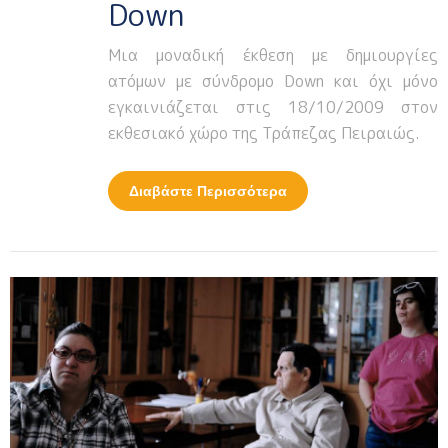
Down
Μια μοναδική έκθεση με δημιουργίες
ατόμων με σύνδρομο Down και όχι μόνο
εγκαινιάζεται στις 18/10/2009 στον
εκθεσιακό χώρο της Τράπεζας Πειραιώς.
Διαβάστε Περισσότερα
Για Έκθεση Έργων
Από Άτομα Με
Σύνδρομο Down