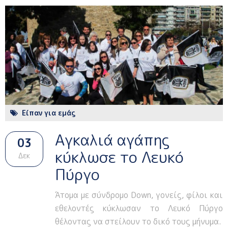
Είπαν για εμάς
Αγκαλιά αγάπης
03
κύκλωσε το Λευκό
Δεκ
Πύργο
Άτομα με σύνδρομο Down, γονείς, φίλοι και
εθελοντές κύκλωσαν το Λευκό Πύργο
θέλοντας να στείλουν το δικό τους μήνυμα.