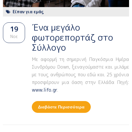
Είπαν για εμάς
Ένα μεγάλο
19
φωτορεπορτάζ στο
Νοε
Σύλλογο
Με αφορμή τη σημερινή Παγκόσμια Ημέρα
Συνδρόμου Down, ξεναγούμαστε και μιλάμε
με τους ανθρώπους που εδώ και 25 χρόνια
προσφέρουν μια όαση στην Ελλάδα Πηγή:
www.lifo.gr
.
Διαβάστε Περισσότερα
Για Ένα Μεγάλο
Φωτορεπορτάζ Στο
Σύλλογο