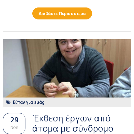
Διαβάστε Περισσότερα
Για Αγκαλιά Αγάπης
Κύκλωσε Το Λευκό
Πύργο
Είπαν για εμάς
Έκθεση έργων από
29
άτομα με σύνδρομο
Νοε