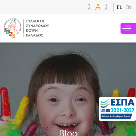
Παράκαμψη
EL
EN
προς το
κυρίως
περιεχόμενο
Blog