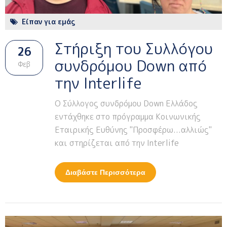
Είπαν για εμάς
Στήριξη του Συλλόγου
26
συνδρόμου Down από
Φεβ
την Interlife
O Σύλλογος συνδρόμου Down Ελλάδος
εντάχθηκε στο πρόγραμμα Κοινωνικής
Εταιρικής Ευθύνης "Προσφέρω...αλλιώς"
και στηρίζεται από την Interlife
Διαβάστε Περισσότερα
Για Στήριξη Του
Συλλόγου Συνδρόμου
Down Από Την
Interlife