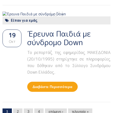
Είπαν για εμάς
Έρευνα Παιδιά με
19
σύνδρομο Down
Οκτ
Το ρεπορτάζ της εφημερίδας ΜΑΚΕΔΟΝΙΑ
(20/10/1995) στηρίχτηκε σε πληροφορίες
που δόθηκαν από το Σύλλογο Συνδρόμου
Down Ελλάδος.
Διαβάστε Περισσότερα
Για Έρευνα Παιδιά Με
Σύνδρομο Down
Σελίδες
1
2
3
4
επόμενη ›
τελευταία »