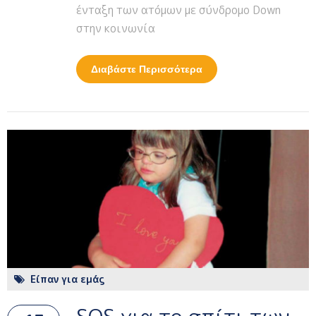
ένταξη των ατόμων με σύνδρομο Down
στην κοινωνία
Διαβάστε Περισσότερα
Για Σχολείο Και
Διασκέδαση Για Τα
Παιδιά Με Σύνδρομο
Down
Είπαν για εμάς