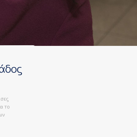
άδος
ίσες
α το
ων