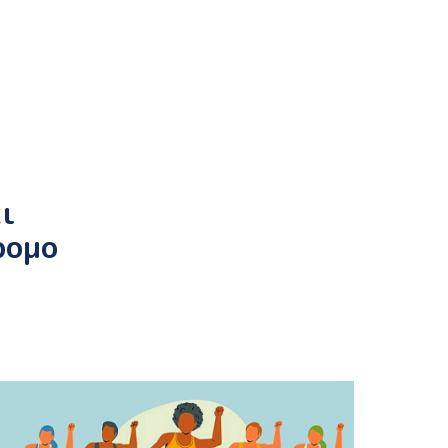
ι
ρομο