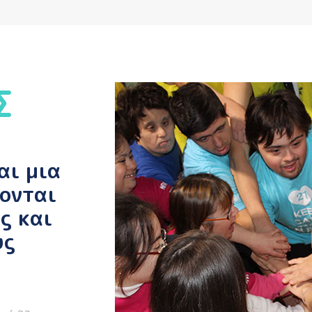
Σ
αι μια
χονται
ς και
υς