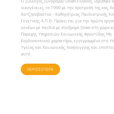
Ο Σύλλογος Συνδρόμου Down Ελλάδος ιδρύθηκε 
οικογένειες το 1990 με την προτροπή της κας Χ
Χατζησεβαστού - Καθηγήτριας Παιδιατρικής Κλ
Γενετικής Α.Π.Θ. Πρόκειται για την πρώτη οργ
γονέων με παιδιά με σύνδρομο Down στη χώρα κ
Παροχής Υπηρεσιών Κοινωνικής Φροντίδας Μη
Κερδοσκοπικού χαρακτήρα, εγγεγραμμένο στο Υ
Υγείας και Κοινωνικής Αλληλεγγύης και εποπτε
αυτό.
ΠΕΡΙΣΣΟΤΕΡΑ