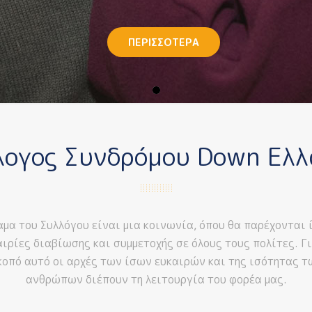
ΠΕΡΙΣΣΟΤΕΡΑ
λογος Συνδρόμου Down Ελλ
μα του Συλλόγου είναι μια κοινωνία, όπου θα παρέχονται 
αιρίες διαβίωσης και συμμετοχής σε όλους τους πολίτες. Γι
κοπό αυτό οι αρχές των ίσων ευκαιρών και της ισότητας τ
ανθρώπων διέπουν τη λειτουργία του φορέα μας.