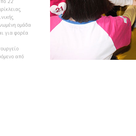
από 22
αρίκλειας
ινικής
ανωμένη ομάδα
αι για φορέα
πουργείο
υόμενο από