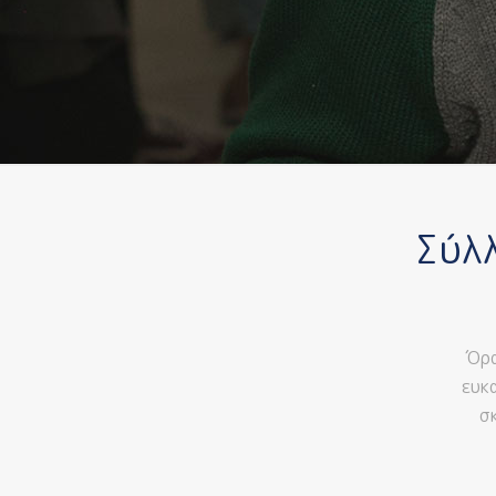
Σύλ
Όρα
ευκ
σ