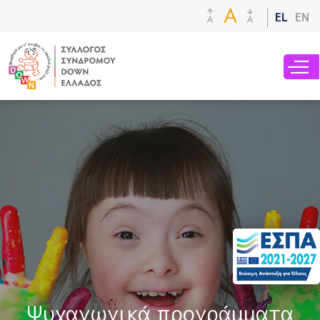
Παράκαμψη
EL
EN
προς το
κυρίως
περιεχόμενο
Ψυχαγωγικά προγράμματα